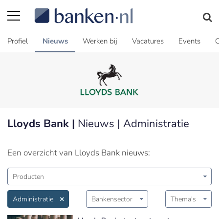
Profiel
Nieuws
Werken bij
Vacatures
Events
C
Lloyds Bank |
Nieuws | Administratie
Een overzicht van Lloyds Bank nieuws:
Producten
Administratie
Bankensector
Thema's