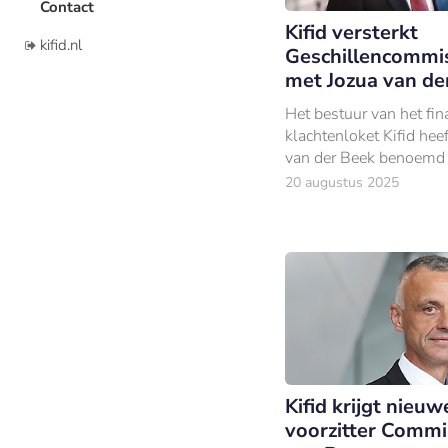
Contact
Kifid versterkt
kifid.nl
Geschillencommi
met Jozua van de
Het bestuur van het fin
klachtenloket Kifid hee
van der Beek benoemd a
van de Geschillencomm
20 augustus 2025
Van der Beek is sinds
werkzaam als advocaat
Kifid krijgt nieuw
voorzitter Commi