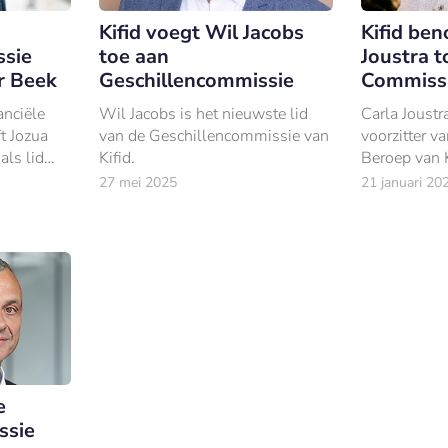
Kifid voegt Wil Jacobs
Kifid be
ssie
toe aan
Joustra t
r Beek
Geschillencommissie
Commissi
anciële
Wil Jacobs is het nieuwste lid
Carla Joustr
ft Jozua
van de Geschillencommissie van
voorzitter 
ls lid
Kifid.
Beroep van K
issie.
het klachteni
27 mei 2025
21 januari 20
 2002
gewenste o
.
van vertrekk
Wanner Los
e
ssie