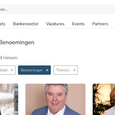
ken…
sts
Bankensector
Vacatures
Events
Partners
 Benoemingen
id nieuws:
bied
Benoemingen
Thema's