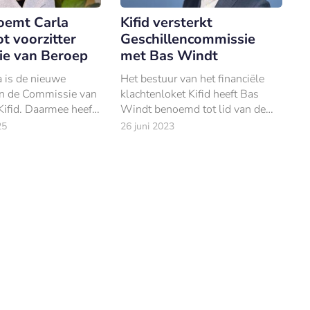
noemt Carla
Kifid versterkt
ot voorzitter
Geschillencommissie
e van Beroep
met Bas Windt
a is de nieuwe
Het bestuur van het financiële
van de Commissie van
klachtenloket Kifid heeft Bas
ifid. Daarmee heeft
Windt benoemd tot lid van de
nstituut zijn
Geschillencommissie. Windt
25
26 juni 2023
pvolger gevonden
heeft bijna twee decennia
end voorzitter
gewerkt voor de Autoriteit
.
Financiële Markten.