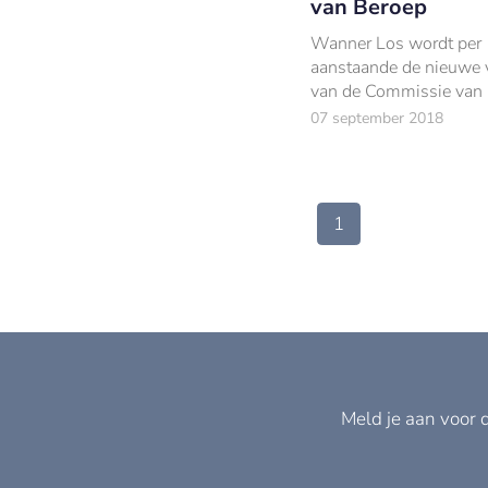
van Beroep
Wanner Los wordt per 
aanstaande de nieuwe v
van de Commissie van
van het klachtenloket K
07 september 2018
volgt Frits Salomons op
1 april vertrokken is als
voorzitter.
1
Meld je aan voor 