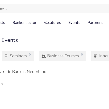
ken…
sts
Bankensector
Vacatures
Events
Partners
|
Events
0
0
Seminars
Business Courses
Inho
trade Bank in Nederland:
n.