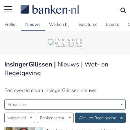
Profiel
Nieuws
Werken bij
Vacatures
Events
C
InsingerGilissen |
Nieuws | Wet- en
Regelgeving
Een overzicht van InsingerGilissen nieuws:
Producten
Vakgebied
Bankensector
Wet- en Regelgeving