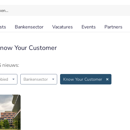
ken…
sts
Bankensector
Vacatures
Events
Partners
Know Your Customer
G nieuws:
bied
Bankensector
Know Your Customer