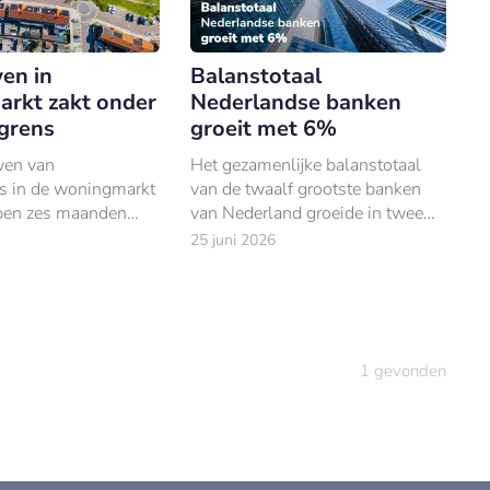
en in
Balanstotaal
rkt zakt onder
Nederlandse banken
 grens
groeit met 6%
wen van
Het gezamenlijke balanstotaal
s in de woningmarkt
van de twaalf grootste banken
open zes maanden
van Nederland groeide in twee
men.
jaar tijd met circa 6%, tot €2.486
25 juni 2026
miljard. ING torent met €1.
1
gevonden