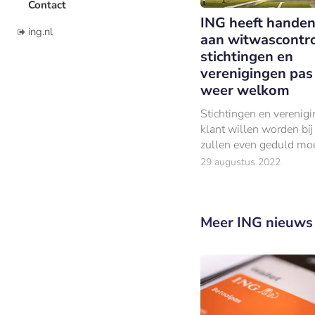
Contact
ING heeft handen
ing.nl
aan witwascontro
stichtingen en
verenigingen pas
weer welkom
Stichtingen en verenigi
klant willen worden bi
zullen even geduld mo
hebben. De bank is zo 
29 augustus 2022
het controleren van ni
bestaande klanten op 
dat ze pas volgend jaa
Meer ING nieuws
rekening