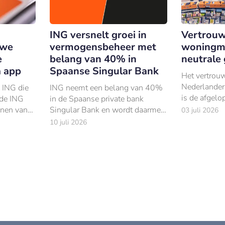
ING versnelt groei in
Vertrouw
uwe
vermogensbeheer met
woningma
e
belang van 40% in
neutrale
a app
Spaanse Singular Bank
Het vertrou
Nederlander
n ING die
ING neemt een belang van 40%
is de afgel
 de ING
in de Spaanse private bank
fors afgeno
nnen vanaf
Singular Bank en wordt daarmee
03 juli 2026
deze
de grootste aandeelhouder.
10 juli 2026