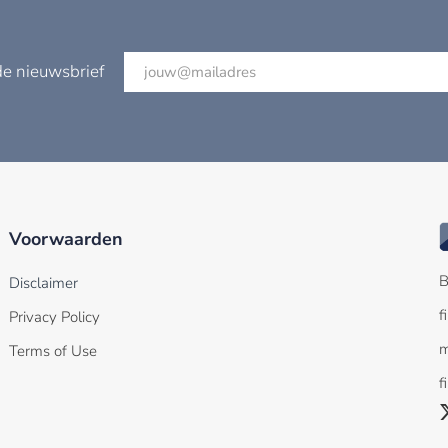
de nieuwsbrief
Voorwaarden
B
Disclaimer
f
Privacy Policy
m
Terms of Use
f