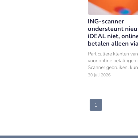
ING-scanner
ondersteunt nie
iDEAL niet, onlin
betalen alleen vi
Particuliere klanten va
voor online betalingen
Scanner gebruiken, ku
oktober niet langer op 
30 juli 2026
manier afrekenen.
1