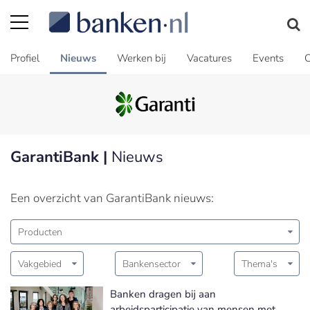
Profiel
Nieuws
Werken bij
Vacatures
Events
C
GarantiBank |
Nieuws
Een overzicht van GarantiBank nieuws:
Producten
Vakgebied
Bankensector
Thema's
Banken dragen bij aan
arbeidsparticipatie van mensen met