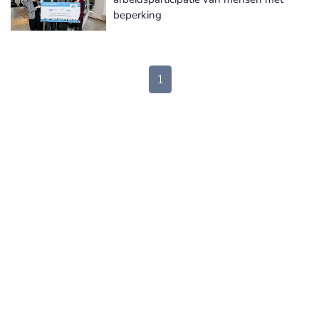
beperking
1