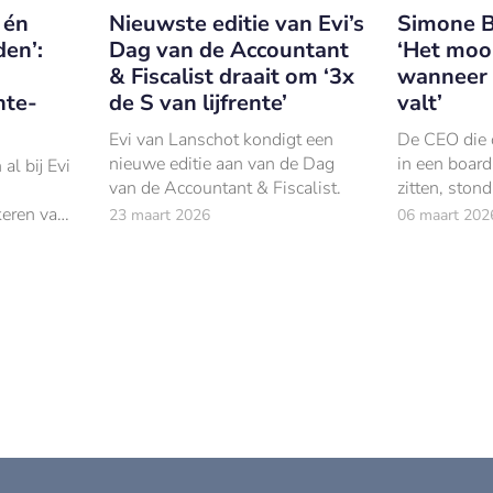
t én
Nieuwste editie van Evi’s
Simone B
en’:
Dag van de Accountant
‘Het moo
& Fiscalist draait om ‘3x
wanneer 
nte-
de S van lijfrente’
valt’
Evi van Lanschot kondigt een
De CEO die
nieuwe editie aan van de Dag
in een boar
al bij Evi
van de Accountant & Fiscalist.
zitten, ston
een basissc
keren van
23 maart 2026
06 maart 202
Oost; met een
ogen
euro in zijn 