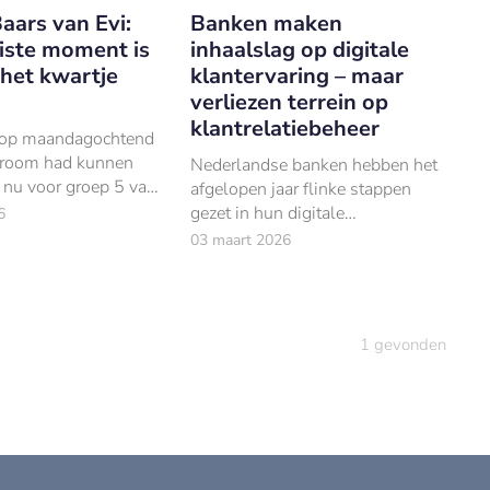
aars van Evi:
Banken maken
iste moment is
inhaalslag op digitale
het kwartje
klantervaring – maar
verliezen terrein op
klantrelatiebeheer
 op maandagochtend
droom had kunnen
Nederlandse banken hebben het
d nu voor groep 5 van
afgelopen jaar flinke stappen
hool in Amsterdam-
gezet in hun digitale
6
 biljet van vijftig
klantervaring, zo blijkt uit de
03 maart 2026
hand.
jaarlijkse Digital Leaders Study
van BearingPoint.
1
gevonden