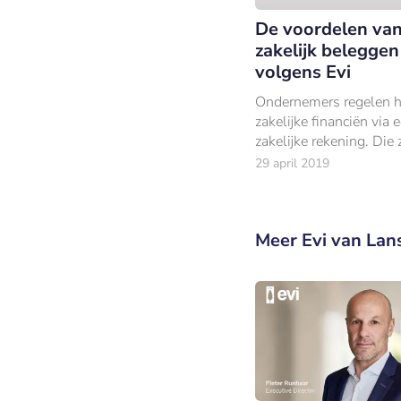
De voordelen va
zakelijk beleggen
volgens Evi
Ondernemers regelen 
zakelijke financiën via 
zakelijke rekening. Die 
rekening kan ook diens
29 april 2019
voor de opbouw van v
tegen mogelijk aantrekk
belastingtarieven.
Meer Evi van Lan