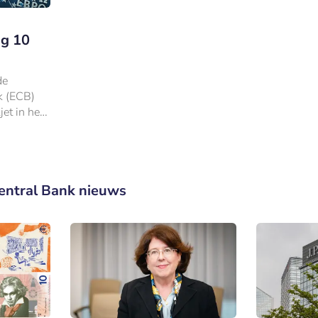
ig 10
de
k (ECB)
jet in het
entral Bank nieuws