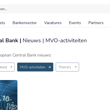
ken…
sts
Bankensector
Vacatures
Events
Partners
al Bank |
Nieuws | MVO-activiteiten
ropean Central Bank nieuws:
bied
MVO-activiteiten
Thema's