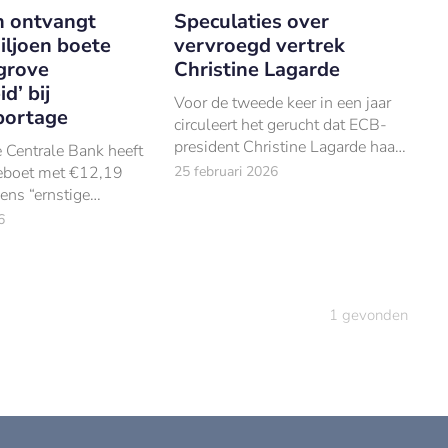
 ontvangt
Speculaties over
iljoen boete
vervroegd vertrek
grove
Christine Lagarde
d’ bij
Voor de tweede keer in een jaar
portage
circuleert het gerucht dat ECB-
president Christine Lagarde haar
 Centrale Bank heeft
termijn niet volledig uitzit.
eboet met €12,19
25 februari 2026
ens “ernstige
 bij de berekening
6
wogen activa.
1
gevonden