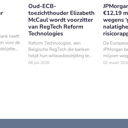
Oud-ECB-
JPMorgan
er
toezichthouder Elizabeth
€12,19 m
McCaul wordt voorzitter
wegens ‘
van RegTech Reform
nalatighei
Technologies
risicorap
Bank heeft
en voor de
Reform Technologies, een
De Europese
biljetten
Belgische RegTech die banken
JPMorgan b
d over de
helpt hun witwasbestrijding te
miljoen weg
uur’ en
verbeteren, heeft Elizabeth
nalatigheid”
06 juli 2026
02 maart 202
McCaul benoemd tot voorzitter
van risicoge
van de raad van bestuur.