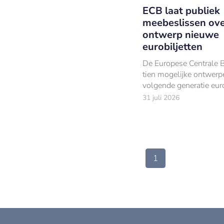
ECB laat publiek
meebeslissen ov
ontwerp nieuwe
eurobiljetten
De Europese Centrale 
tien mogelijke ontwerp
volgende generatie euro
gepresenteerd, verdeel
31 juli 2026
thema’s ‘Europese cult
‘rivieren en vogels’.
1