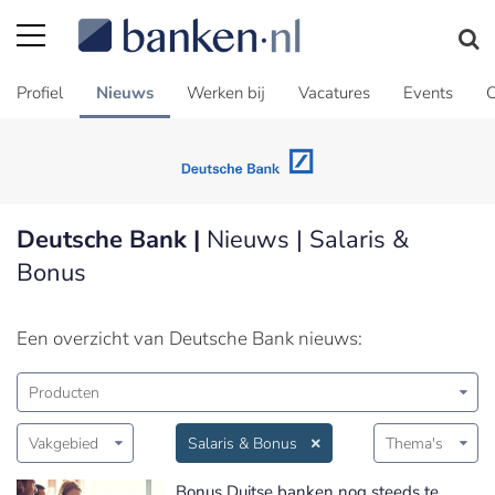
Profiel
Nieuws
Werken bij
Vacatures
Events
C
Deutsche Bank |
Nieuws | Salaris &
Bonus
Een overzicht van Deutsche Bank nieuws:
Producten
Vakgebied
Salaris & Bonus
Thema's
Bonus Duitse banken nog steeds te