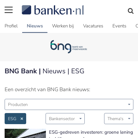
Profiel
Nieuws
Werken bij
Vacatures
Events
C
BNG Bank |
Nieuws | ESG
Een overzicht van BNG Bank nieuws:
Producten
ESG
Bankensector
Thema's
ESG-gedreven investeren: groene lening