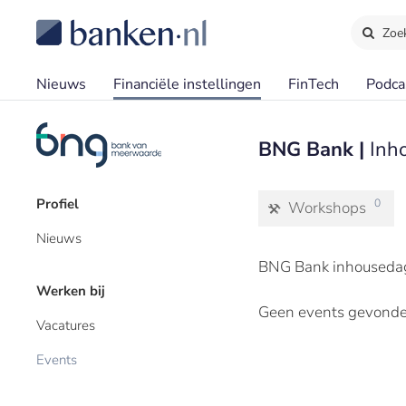
Zoe
Nieuws
Financiële instellingen
FinTech
Podca
BNG Bank |
Inh
Profiel
0
Workshops
Nieuws
BNG Bank inhousedag
Werken bij
Geen events gevonde
Vacatures
Events