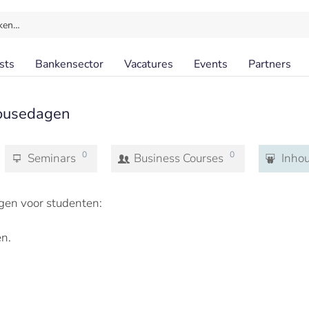
ken…
sts
Bankensector
Vacatures
Events
Partners
ousedagen
0
0
Seminars
Business Courses
Inho
en voor studenten:
n.