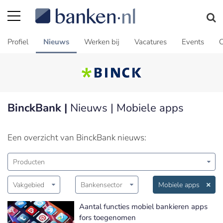
Profiel
Nieuws
Werken bij
Vacatures
Events
C
BinckBank |
Nieuws | Mobiele apps
Een overzicht van BinckBank nieuws:
Producten
Vakgebied
Bankensector
Mobiele apps
Aantal functies mobiel bankieren apps
fors toegenomen