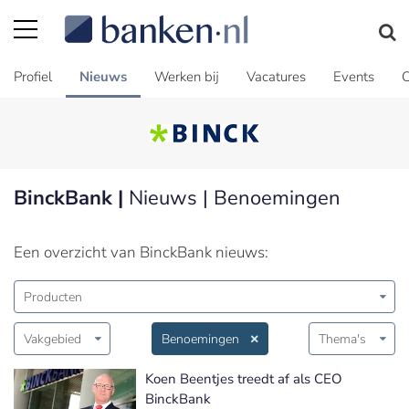
Profiel
Nieuws
Werken bij
Vacatures
Events
C
BinckBank |
Nieuws | Benoemingen
Een overzicht van BinckBank nieuws:
Producten
Vakgebied
Benoemingen
Thema's
Koen Beentjes treedt af als CEO
BinckBank