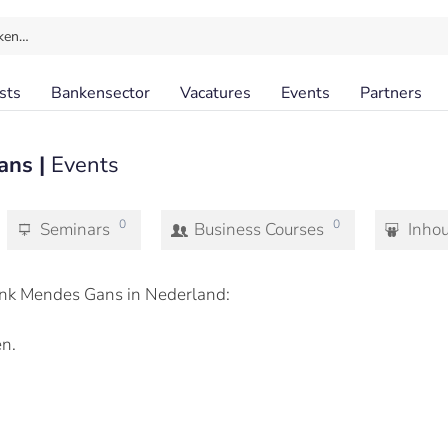
ken…
sts
Bankensector
Vacatures
Events
Partners
ans |
Events
0
0
Seminars
Business Courses
Inho
k Mendes Gans in Nederland:
n.