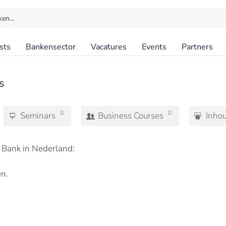
ken…
sts
Bankensector
Vacatures
Events
Partners
s
0
0
Seminars
Business Courses
Inho
Bank in Nederland:
n.