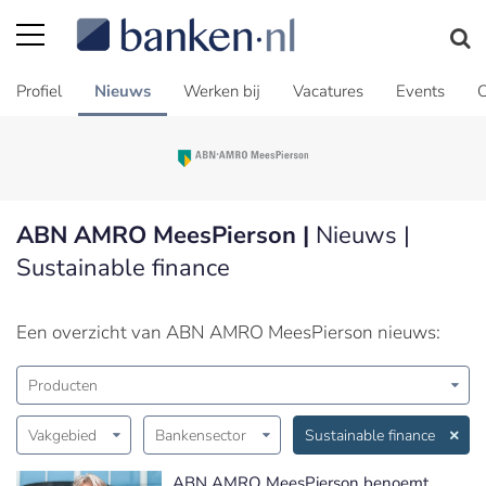
Profiel
Nieuws
Werken bij
Vacatures
Events
C
ABN AMRO MeesPierson |
Nieuws |
Sustainable finance
Een overzicht van ABN AMRO MeesPierson nieuws:
Producten
Vakgebied
Bankensector
Sustainable finance
ABN AMRO MeesPierson benoemt