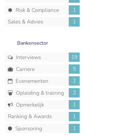
1
Risk & Compliance
Sales & Advies
1
Bankensector
19
Interviews
5
Carriere
2
Evenementen
2
Opleiding & training
1
Opmerkelijk
Ranking & Awards
1
1
Sponsoring