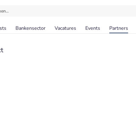
ken…
sts
Bankensector
Vacatures
Events
Partners
t