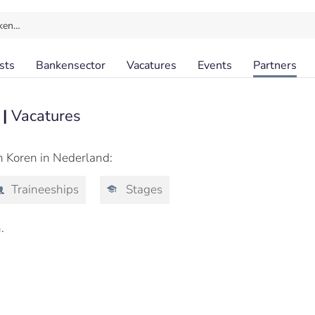
ken…
sts
Bankensector
Vacatures
Events
Partners
 |
Vacatures
n Koren in Nederland:
Traineeships
Stages
.