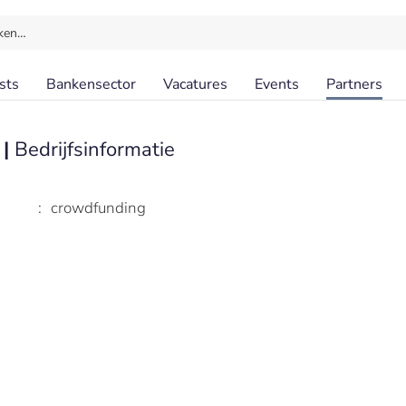
ken…
sts
Bankensector
Vacatures
Events
Partners
 |
Bedrijfsinformatie
:
crowdfunding