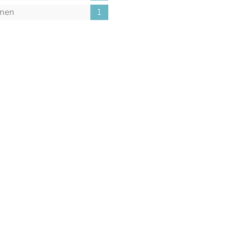
anagement
nen
1