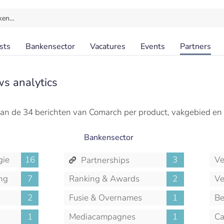
ken…
sts
Bankensector
Vacatures
Events
Partners
s analytics
an de 34 berichten van Comarch per product, vakgebied en
Bankensector
gie
16
3
Ve
Partnerships
ng
7
Ranking & Awards
2
Ve
2
Fusie & Overnames
1
Be
1
Mediacampagnes
1
Ca