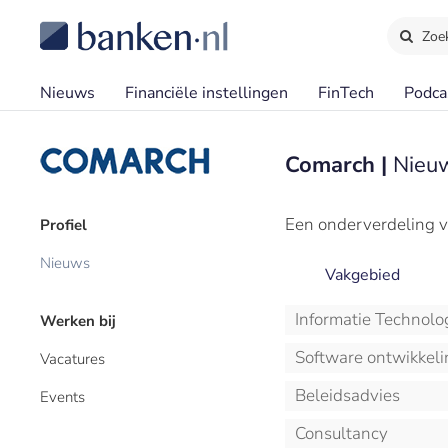
Zoe
Nieuws
Financiële instellingen
FinTech
Podca
Comarch |
Nieuw
Een onderverdeling v
Profiel
Nieuws
Vakgebied
Informatie Technolo
Werken bij
Software ontwikkeli
Vacatures
Beleidsadvies
Events
Consultancy