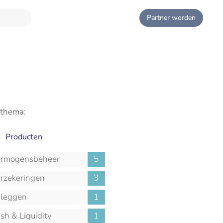
Partner worden
 thema:
Producten
rmogensbeheer
5
rzekeringen
3
leggen
1
sh & Liquidity
1