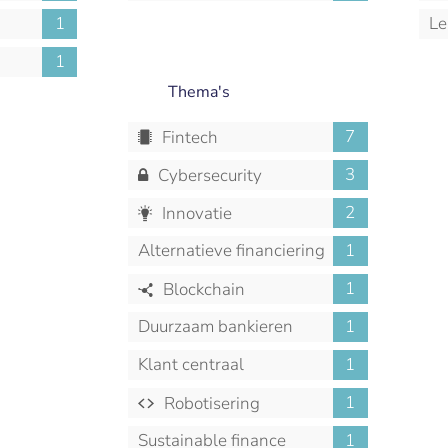
M
1
Le
1
Thema's
7
Fintech
3
Cybersecurity
2
Innovatie
Alternatieve financiering
1
1
Blockchain
Duurzaam bankieren
1
Klant centraal
1
1
Robotisering
Sustainable finance
1