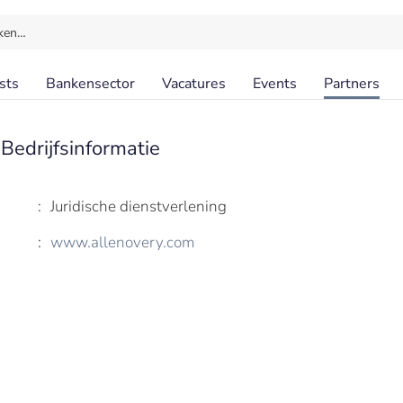
ken…
sts
Bankensector
Vacatures
Events
Partners
|
Bedrijfsinformatie
:
Juridische dienstverlening
:
www.allenovery.com