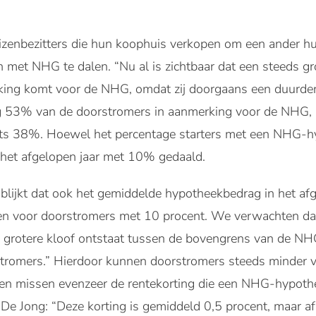
uizenbezitters die hun koophuis verkopen om een ander hu
n met NHG te dalen. “Nu al is zichtbaar dat een steeds gr
king komt voor de NHG, omdat zij doorgaans een duurder
53% van de doorstromers in aanmerking voor de NHG, in
ts 38%. Hoewel het percentage starters met een NHG-hy
 het afgelopen jaar met 10% gedaald.
blijkt dat ook het gemiddelde hypotheekbedrag in het afge
 en voor doorstromers met 10 procent. We verwachten dat 
s grotere kloof ontstaat tussen de bovengrens van de N
romers.” Hierdoor kunnen doorstromers steeds minder va
 en missen evenzeer de rentekorting die een NHG-hypothe
e Jong: “Deze korting is gemiddeld 0,5 procent, maar af