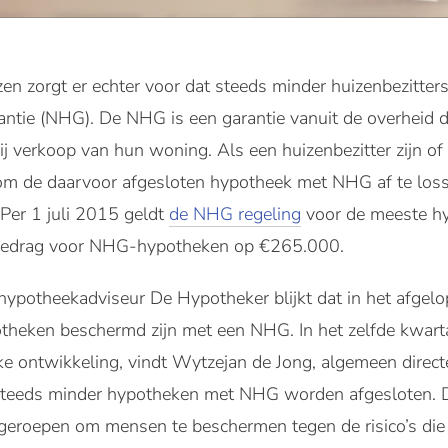
jzen zorgt er echter voor dat steeds minder huizenbezitt
ntie (NHG). De NHG is een garantie vanuit de overheid d
ij verkoop van hun woning. Als een huizenbezitter zijn o
om de daarvoor afgesloten hypotheek met NHG af te loss
er 1 juli 2015 geldt
de NHG regeling
voor de meeste h
bedrag voor NHG-hypotheken op €265.000.
hypotheekadviseur De Hypotheker blijkt dat in het afgel
heken beschermd zijn met een NHG. In het zelfde kwart
ke ontwikkeling, vindt Wytzejan de Jong, algemeen direc
 steeds minder hypotheken met NHG worden afgesloten. Dat
s geroepen om mensen te beschermen tegen de risico’s di