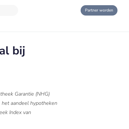
Partner worden
l bij
otheek Garantie (NHG)
s het aandeel hypotheken
eek Index van