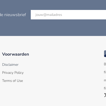
de nieuwsbrief
Voorwaarden
B
Disclaimer
f
Privacy Policy
m
Terms of Use
f