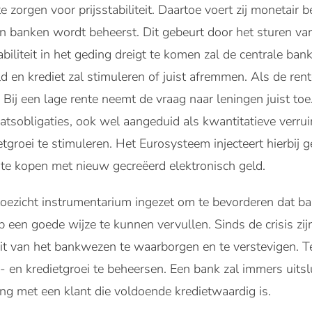
zorgen voor prijsstabiliteit. Daartoe voert zij monetair 
banken wordt beheerst. Dit gebeurt door het sturen van d
biliteit in het geding dreigt te komen zal de centrale ba
d en krediet zal stimuleren of juist afremmen. Als de ren
Bij een lage rente neemt de vraag naar leningen juist toe
obligaties, ook wel aangeduid als kwantitatieve verruim
tgroei te stimuleren. Het Eurosysteem injecteert hierbij g
 te kopen met nieuw gecreëerd elektronisch geld.
 toezicht instrumentarium ingezet om te bevorderen dat b
 een goede wijze te kunnen vervullen. Sinds de crisis zij
eit van het bankwezen te waarborgen en te verstevigen. 
 en kredietgroei te beheersen. Een bank zal immers uitsl
ng met een klant die voldoende kredietwaardig is.