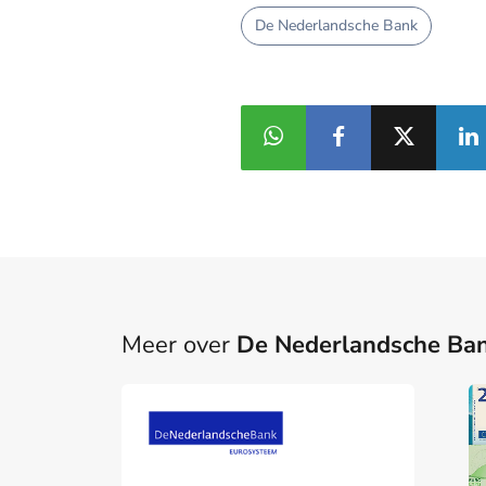
De Nederlandsche Bank
Meer over
De Nederlandsche Ba
ING probeert met AI
Zerohash krijgt EMI-
aan te haken bij het
vergunning van DNB
buitenland
en breidt stablecoin-