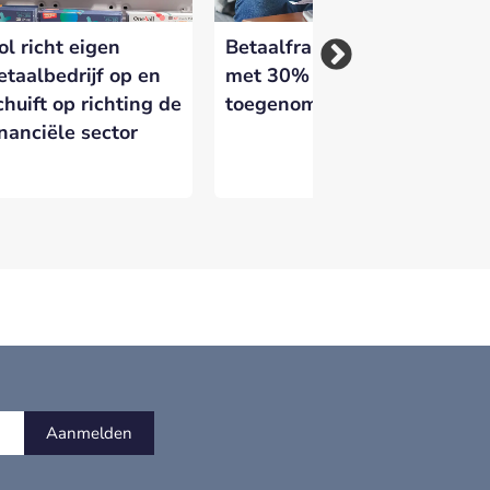
ol richt eigen
Betaalfraude in 2025
FA
etaalbedrijf op en
met 30%
Ira
chuift op richting de
toegenomen
Al
inanciële sector
er
Aanmelden