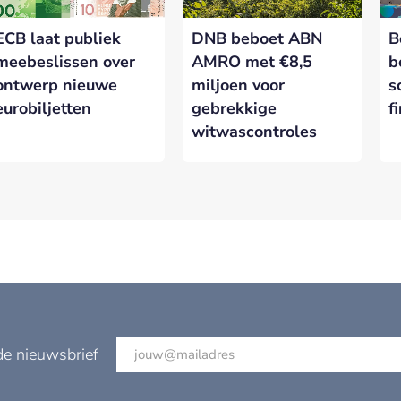
ECB laat publiek
DNB beboet ABN
B
meebeslissen over
AMRO met €8,5
b
ontwerp nieuwe
miljoen voor
s
eurobiljetten
gebrekkige
f
witwascontroles
de nieuwsbrief