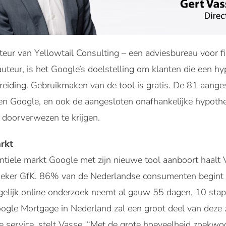
teur van Yellowtail Consulting – een adviesbureau voor fi
uteur, is het Google’s doelstelling om klanten die een hy
reiding. Gebruikmaken van de tool is gratis. De 81 aange
en Google, en ook de aangesloten onafhankelijke hypoth
 doorverwezen te krijgen.
rkt
ntiele markt Google met zijn nieuwe tool aanboort haalt 
eker GfK. 86% van de Nederlandse consumenten begint z
gelijk online onderzoek neemt al gauw 55 dagen, 10 sta
oogle Mortgage in Nederland zal een groot deel van deze 
e service, stelt Vasse. “Met de grote hoeveelheid zoekwo