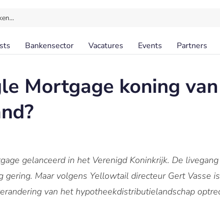
ken…
sts
Bankensector
Vacatures
Events
Partners
le Mortgage koning van
and?
tgage gelanceerd in het Verenigd Koninkrijk. De livegang
g gering. Maar volgens Yellowtail directeur Gert Vasse is
 verandering van het hypotheekdistributielandschap optred