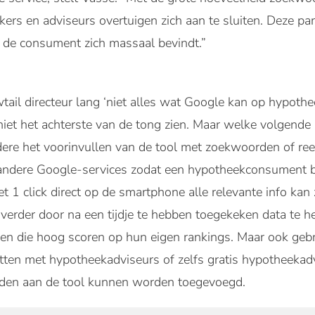
kers en adviseurs overtuigen zich aan te sluiten. Deze par
ar de consument zich massaal bevindt.”
wtail directeur lang ‘niet alles wat Google kan op hypothe
 niet het achterste van de tong zien. Maar welke volgend
dere het voorinvullen van de tool met zoekwoorden of ree
andere Google-services zodat een hypotheekconsument b
1 click direct op de smartphone alle relevante info kan zi
ap verder door na een tijdje te hebben toegekeken data te 
en die hoog scoren op hun eigen rankings. Maar ook gebr
atten met hypotheekadviseurs of zelfs gratis hypotheekadv
uden aan de tool kunnen worden toegevoegd.