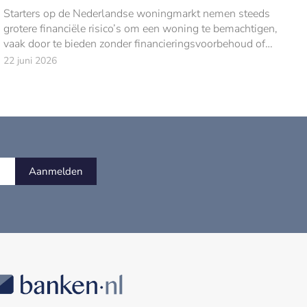
Starters op de Nederlandse woningmarkt nemen steeds
grotere financiële risico’s om een woning te bemachtigen,
vaak door te bieden zonder financieringsvoorbehoud of
bouwkundige keuring.
22 juni 2026
Aanmelden