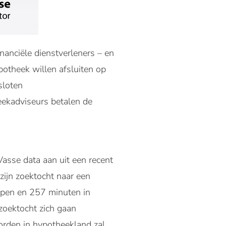
nanciële dienstverleners – en
potheek willen afsluiten op
sloten
eekadviseurs betalen de
Vasse data aan uit een recent
ijn zoektocht naar een
ppen en 257 minuten in
zoektocht zich gaan
orden in hypotheekland zal