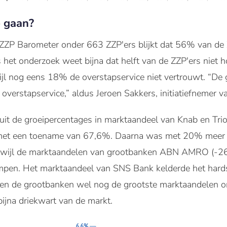
e gaan?
ZZP Barometer onder 663 ZZP'ers blijkt dat 56% van de ZZ
ns het onderzoek weet bijna dat helft van de ZZP'ers niet 
rwijl nog eens 18% de overstapservice niet vertrouwt. “D
 overstapservice,” aldus Jeroen Sakkers, initiatiefnemer 
jkt uit de groeipercentages in marktaandeel van Knab en T
 met een toename van 67,6%. Daarna was met 20% meer 
 terwijl de marktaandelen van grootbanken ABN AMRO (-2
mpen. Het marktaandeel van SNS Bank kelderde het hards
en de grootbanken wel nog de grootste marktaandelen on
ijna driekwart van de markt.