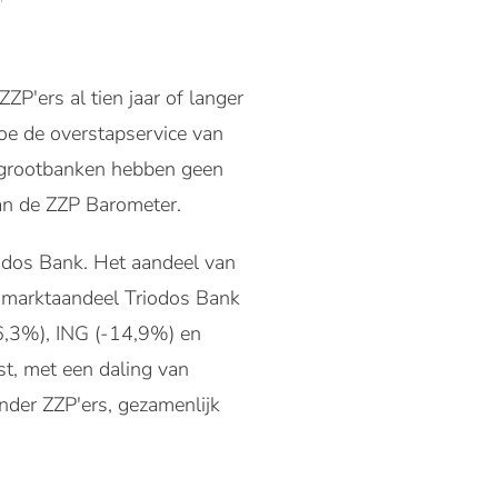
P'ers al tien jaar of langer
hoe de overstapservice van
e grootbanken hebben geen
van de ZZP Barometer.
riodos Bank. Het aandeel van
marktaandeel Triodos Bank
6,3%), ING (-14,9%) en
t, met een daling van
der ZZP'ers, gezamenlijk