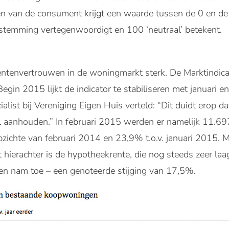
n van de consument krijgt een waarde tussen de 0 en de
stemming vertegenwoordigt en 100 ‘neutraal’ betekent.
entenvertrouwen in de woningmarkt sterk. De Marktindicat
gin 2015 lijkt de indicator te stabiliseren met januari e
ist bij Vereniging Eigen Huis verteld: “Dit duidt erop d
 aanhouden.” In februari 2015 werden er namelijk 11.69
pzichte van februari 2014 en 23,9% t.o.v. januari 2015. 
t hierachter is de hypotheekrente, die nog steeds zeer laa
 nam toe – een genoteerde stijging van 17,5%.