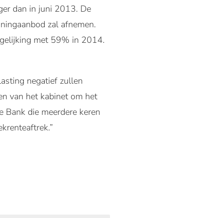
ger dan in juni 2013. De
oningaanbod zal afnemen.
rgelijking met 59% in 2014.
sting negatief zullen
en van het kabinet om het
he Bank die meerdere keren
krenteaftrek.”