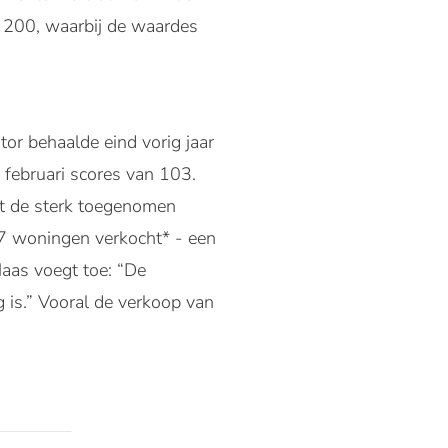
 200, waarbij de waardes
or behaalde eind vorig jaar
n februari scores van 103.
at de sterk toegenomen
7 woningen verkocht* - een
Maas voegt toe: “De
g is.” Vooral de verkoop van