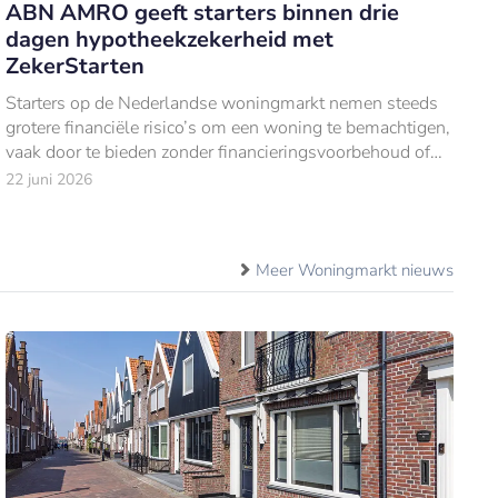
ABN AMRO geeft starters binnen drie
dagen hypotheekzekerheid met
ZekerStarten
Starters op de Nederlandse woningmarkt nemen steeds
grotere financiële risico’s om een woning te bemachtigen,
vaak door te bieden zonder financieringsvoorbehoud of
bouwkundige keuring.
22 juni 2026
Meer Woningmarkt nieuws