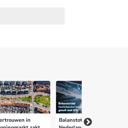
ertrouwen in
Balanstotaal
Sj
oningmarkt zakt
Nederlandse banken
ni