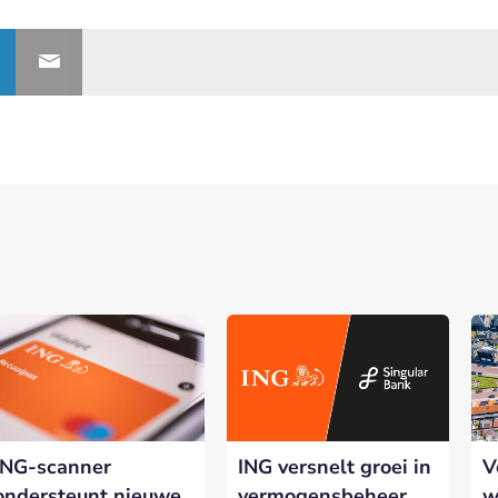
ING-scanner
ING versnelt groei in
V
ondersteunt nieuwe
vermogensbeheer
w