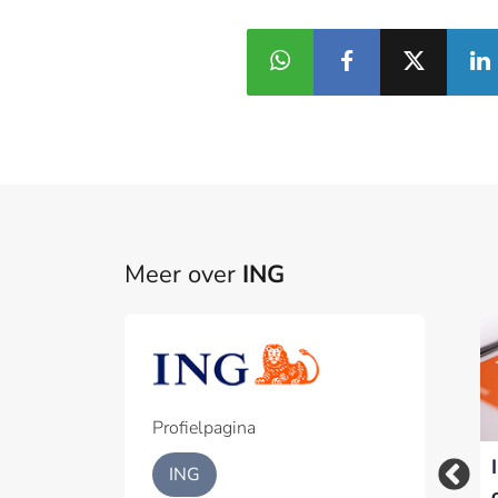
Meer over
ING
Profielpagina
Rabobank is de
ING
België verkoopt
meest geliefde app