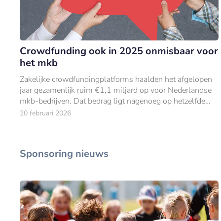
Crowdfunding ook in 2025 onmisbaar voor
het mkb
Zakelijke crowdfundingplatforms haalden het afgelopen
jaar gezamenlijk ruim €1,1 miljard op voor Nederlandse
mkb-bedrijven. Dat bedrag ligt nagenoeg op hetzelfde
niveau als in 2024.
20 februari 2026
Sponsoring nieuws