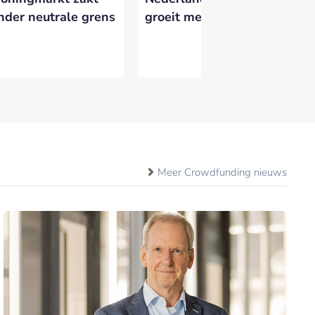
nder neutrale grens
groeit met 6%
Wh
Ne
Meer Crowdfunding nieuws