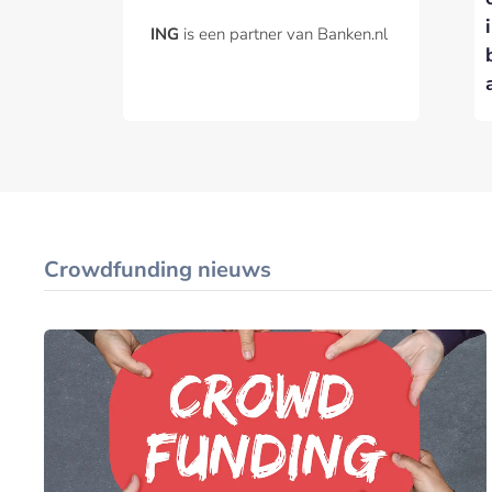
20%-belang in
van Nederland, vier
ING
is een partner van Banken.nl
Belfius, Rabobank en
financiële apps in de
ING genoemd als
top tien
kanshebbers
Crowdfunding nieuws