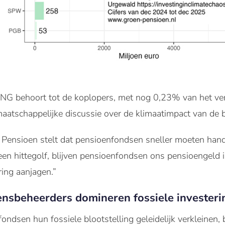
NG behoort tot de koplopers, met nog 0,23% van het ver
maatschappelijke discussie over de klimaatimpact van de b
ensioen stelt dat pensioenfondsen sneller moeten hande
n hittegolf, blijven pensioenfondsen ons pensioengeld i
ring aanjagen.”
sbeheerders domineren fossiele investeri
dsen hun fossiele blootstelling geleidelijk verkleinen, b