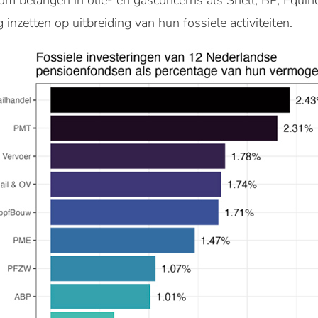
om belangen in olie- en gasconcerns als Shell, BP, Equino
nzetten op uitbreiding van hun fossiele activiteiten.