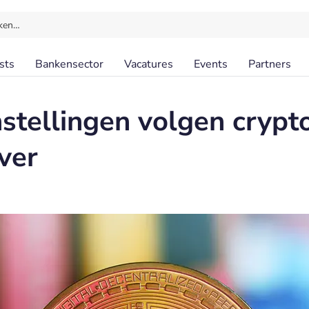
ken…
sts
Bankensector
Vacatures
Events
Partners
instellingen volgen cryp
ver