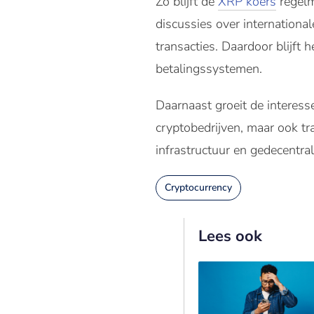
Zo blijft de
XRP koers
regelm
discussies over internationa
transacties. Daardoor blijft
betalingssystemen.
Daarnaast groeit de interesse
cryptobedrijven, maar ook tra
infrastructuur en gedecentra
Cryptocurrency
Lees ook