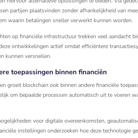
 hiervoor alternatieve oplossingen te bieden. Via gedec
ssen partijen plaatsvinden zonder afhankelijkheid van meer
em waarin betalingen sneller verwerkt kunnen worden.
chten op financiële infrastructuur trekken veel aandacht 
eze ontwikkelingen actief omdat efficiëntere transactie
n kunnen versnellen.
dere toepassingen binnen financiën
gen groeit blockchain ook binnen andere financiële toepas
lijk om bepaalde processen automatisch uit te voeren w
.
gelijkheden voor digitale overeenkomsten, geautomatis
Financiële instellingen onderzoeken hoe deze technologie 