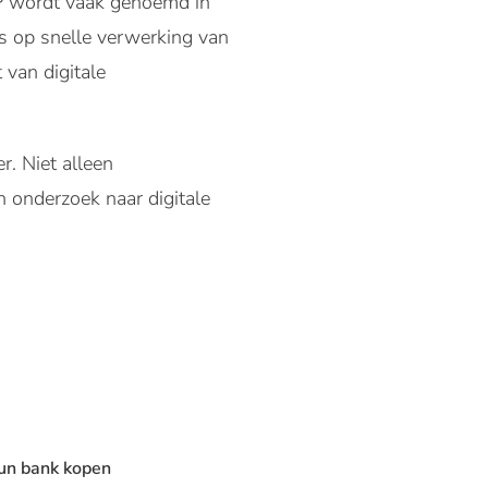
P wordt vaak genoemd in
us op snelle verwerking van
 van digitale
r. Niet alleen
in onderzoek naar digitale
 hun bank kopen