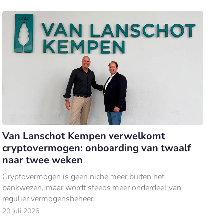
Van Lanschot Kempen verwelkomt
cryptovermogen: onboarding van twaalf
naar twee weken
Cryptovermogen is geen niche meer buiten het
bankwezen, maar wordt steeds meer onderdeel van
regulier vermogensbeheer.
20 juli 2026