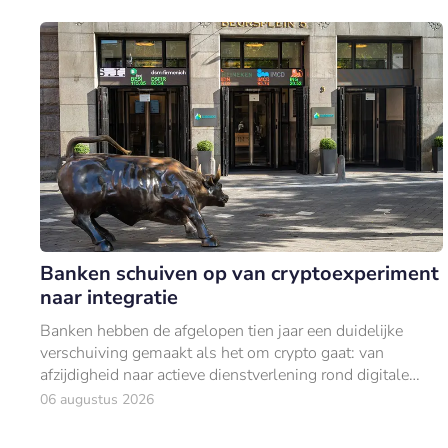
Banken schuiven op van cryptoexperiment
naar integratie
Banken hebben de afgelopen tien jaar een duidelijke
verschuiving gemaakt als het om crypto gaat: van
afzijdigheid naar actieve dienstverlening rond digitale
activa.
06 augustus 2026