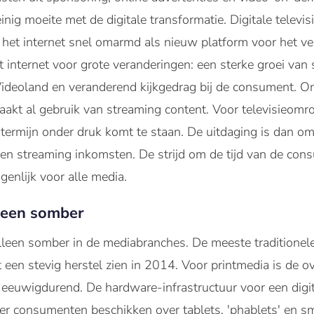
nig moeite met de digitale transformatie. Digitale televis
 het internet snel omarmd als nieuw platform voor het ve
t internet voor grote veranderingen: een sterke groei van
Videoland en veranderend kijkgedrag bij de consument. O
kt al gebruik van streaming content. Voor televisieomro
ermijn onder druk komt te staan. De uitdaging is dan om
 en streaming inkomsten. De strijd om de tijd van de cons
nlijk voor alle media.
lleen somber
 alleen somber in de mediabranches. De meeste traditionel
t een stevig herstel zien in 2014. Voor printmedia is de 
 eeuwigdurend. De hardware-infrastructuur voor een digita
er consumenten beschikken over tablets, 'phablets' en s