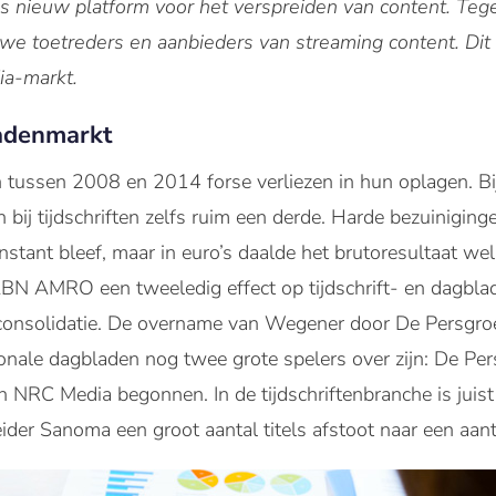
s nieuw platform voor het verspreiden van content. Tegel
uwe toetreders en aanbieders van streaming content. Dit
ia-markt.
ladenmarkt
n tussen 2008 en 2014 forse verliezen in hun oplagen. B
n bij tijdschriften zelfs ruim een derde. Harde bezuiniging
stant bleef, maar in euro’s daalde het brutoresultaat wel
BN AMRO een tweeledig effect op tijdschrift- en dagbladu
 consolidatie. De overname van Wegener door De Persgroe
ionale dagbladen nog twee grote spelers over zijn: De Pe
 NRC Media begonnen. In de tijdschriftenbranche is juis
ider Sanoma een groot aantal titels afstoot naar een aanta