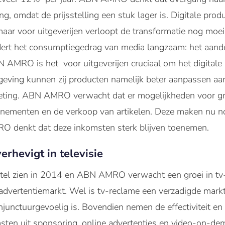
g, omdat de prijsstelling een stuk lager is. Digitale produ
maar voor uitgeverijen verloopt de transformatie nog m
dert het consumptiegedrag van media langzaam: het aandee
AMRO is het voor uitgeverijen cruciaal om het digitale p
geving kunnen zij producten namelijk beter aanpassen 
ing. ABN AMRO verwacht dat er mogelijkheden voor groe
onnementen en de verkoop van artikelen. Deze maken nu no
O denkt dat deze inkomsten sterk blijven toenemen.
rhevigt in televisie
erstel zien in 2014 en ABN AMRO verwacht een groei in tv
advertentiemarkt. Wel is tv-reclame een verzadigde markt
junctuurgevoelig is. Bovendien nemen de effectiviteit e
msten uit sponsoring, online advertenties en video-on-de