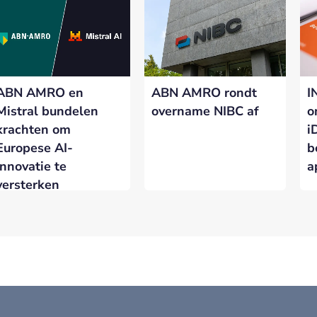
ABN AMRO en
ABN AMRO rondt
I
Mistral bundelen
overname NIBC af
o
krachten om
i
Europese AI-
b
innovatie te
a
versterken