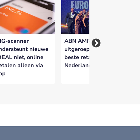
NG-scanner
ABN AMRO
Kw
ndersteunt nieuwe
uitgeroepen tot
Ne
DEAL niet, online
beste retailbank van
ge
etalen alleen via
Nederland
do
pp
fr