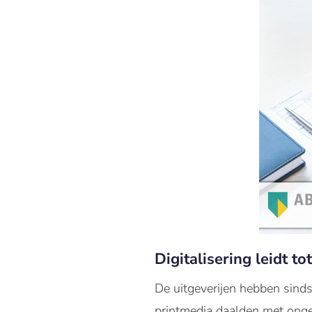
Digitalisering leidt t
De uitgeverijen hebben sind
printmedia daalden met onge