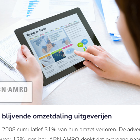
ot blijvende omzetdaling uitgeverijen
s 2008 cumulatief 31% van hun omzet verloren. De adver
veer 12% per jaar. ABN AMRO denkt dat overgang naar d