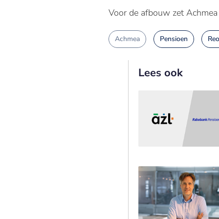
Voor de afbouw zet Achmea 1
Achmea
Pensioen
Reo
Lees ook