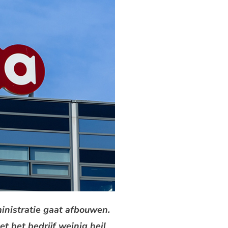
nistratie gaat afbouwen.
t het bedrijf weinig heil