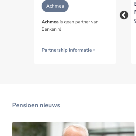
Georgette Fijneman
Michiel Delfos
Geïnt
Achmea
zwaait na acht jaar
verlaat Raad van
af als
Bestuur Achmea
Achmea
is geen partner van
divisievoorzitter bij
Banken.nl
Zilveren Kruis
Partnership informatie »
Pensioen nieuws