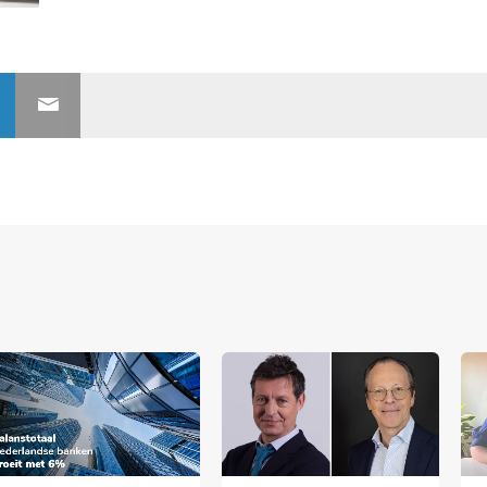
nerships bij Banken.nl
rtnership met Banken.nl biedt diverse mogelijkheden om je merk te
latform voor de Nederlandse bankensector.