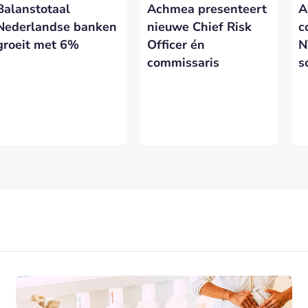
Balanstotaal
Achmea presenteert
A
eresseerd in meer informatie?
Laat hieronder je gegevens achter.
Nederlandse banken
nieuwe Chief Risk
c
groeit met 6%
Officer én
N
commissaris
s
VERSTUREN