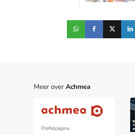
Meer over
Achmea
Part
Een pa
het p
Profielpagina