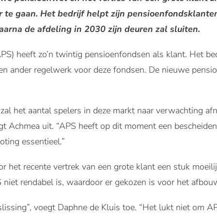
 te gaan. Het bedrijf helpt zijn pensioenfondsklante
arna de afdeling in 2030 zijn deuren zal sluiten.
S) heeft zo’n twintig pensioenfondsen als klant. Het bed
 en ander regelwerk voor deze fondsen. De nieuwe pensio
zal het aantal spelers in deze markt naar verwachting af
 legt Achmea uit. “APS heeft op dit moment een bescheid
oting essentieel.”
oor het recente vertrek van een grote klant een stuk moei
niet rendabel is, waardoor er gekozen is voor het afbou
slissing”, voegt Daphne de Kluis toe. “Het lukt niet om A