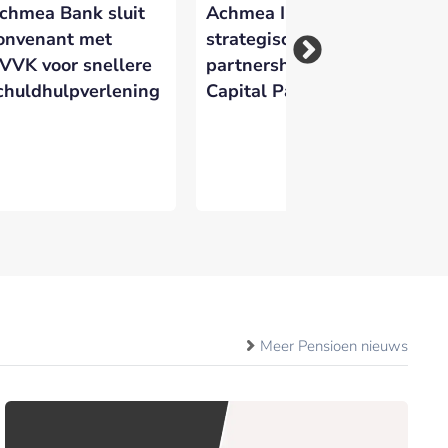
chmea Bank sluit
Achmea IM sluit
Ac
onvenant met
strategisch
pe
VVK voor snellere
partnership met LGT
ad
chuldhulpverlening
Capital Partners
ve
in
m
Meer Pensioen nieuws