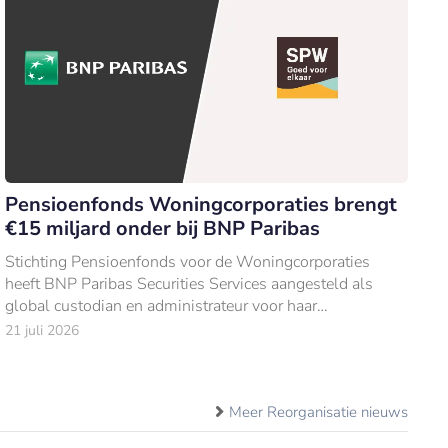
Pensioenfonds Woningcorporaties brengt
€15 miljard onder bij BNP Paribas
Stichting Pensioenfonds voor de Woningcorporaties
heeft BNP Paribas Securities Services aangesteld als
global custodian en administrateur voor haar
beleggingen van €15 mld (per 31 december 2025).
21 juli 2026
Meer Reorganisatie nieuws