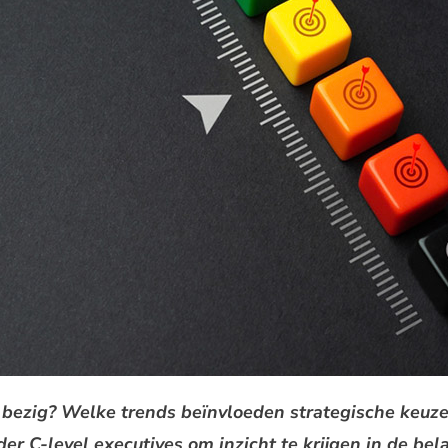
 bezig? Welke trends beïnvloeden strategische keuze
er C-level executives om inzicht te krijgen in de belan