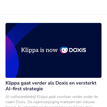
Klippa gaat verder als Doxis en versterkt
AI-first strategie
AI-softwarebedrijf Klippa gaat voortaan verder onder de
naam Doxis. De naamswijziging markeert een nieuwe