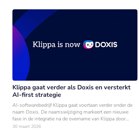
Klippa gaat verder als Doxis en versterkt
AI-first strategie
AI-softwarebedrijf Klippa gaat voortaan verder onder de
naam Doxis. De naamswijziging markeert een nieuwe
fase in de integratie na de overname van Klippa door
Doxis in maart vorig jaar.
30 maart 2026