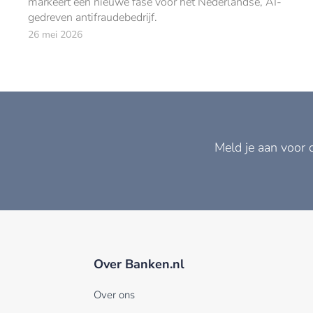
markeert een nieuwe fase voor het Nederlandse, AI-
gedreven antifraudebedrijf.
26 mei 2026
Meld je aan voor 
Over Banken.nl
Over ons