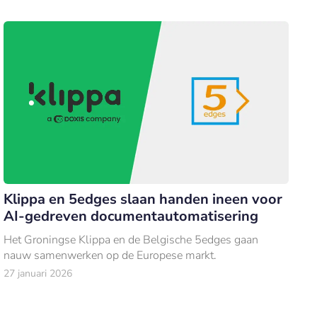
Klippa en 5edges slaan handen ineen voor
AI-gedreven documentautomatisering
Het Groningse Klippa en de Belgische 5edges gaan
nauw samenwerken op de Europese markt.
27 januari 2026