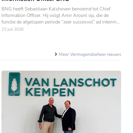
BNG heeft Sebastiaan Kalshoven benoemd tot Chief
Information Officer. Hij volgt Amir Arooni op, die de
functie de afgelopen periode “zeer succesvol” ad interim
vervulde.
23 juli 2026
Meer Vermogensbeheer nieuws