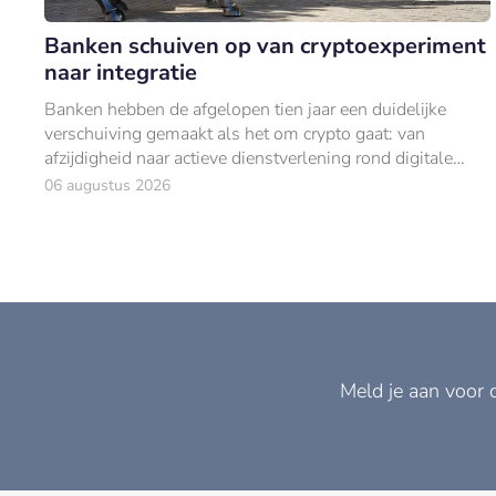
Banken schuiven op van cryptoexperiment
naar integratie
Banken hebben de afgelopen tien jaar een duidelijke
verschuiving gemaakt als het om crypto gaat: van
afzijdigheid naar actieve dienstverlening rond digitale
activa.
06 augustus 2026
Meld je aan voor 