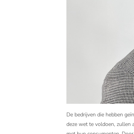
De bedrijven die hebben geï
deze wet te voldoen, zullen
met hun consumenten. Door t