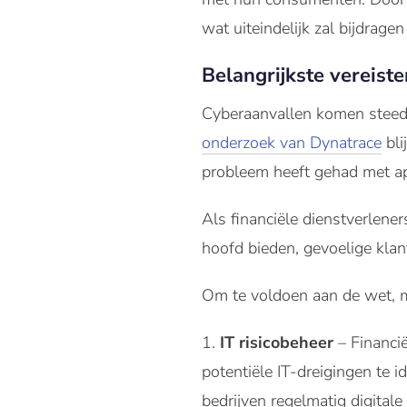
wat uiteindelijk zal bijdrag
Belangrijkste vereist
Cyberaanvallen komen steeds
onderzoek van Dynatrace
bli
probleem heeft gehad met app
Als financiële dienstverlen
hoofd bieden, gevoelige kla
Om te voldoen aan de wet, m
IT risicobeheer
– Financi
potentiële IT-dreigingen te 
bedrijven regelmatig digital