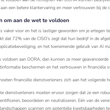
en aan een betere klantervaring en meer vertrouwen bij de
en om aan de wet te voldoen
 vaker voor en het is lastiger geworden om je ertegen te
jkt dat 72% van de CISO’s zegt dat hun bedrijf in de afge
licatiebeveiliging, en het toenemende gebruik van AI maa
ers voldoen aan DORA, dan kunnen ze meer geavanceerde 
ntinformatie beschermen en het vertrouwen in financiële
oeten financiële dienstverleners zich aan het volgende 
ële dienstverleners moeten ervoor zorgen dat ze een ro
identificeren, beoordelen en neutraliseren. Eén van de ver
e landschappen scannen om potentiële kwetsbaarheden te i