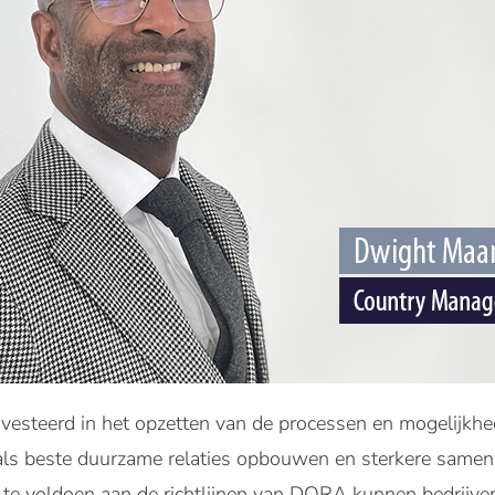
nvesteerd in het opzetten van de processen en mogelijkhe
 als beste duurzame relaties opbouwen en sterkere sam
e voldoen aan de richtlijnen van DORA kunnen bedrijven