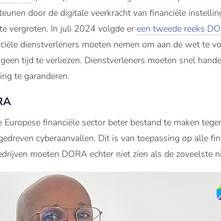
teunen door de digitale veerkracht van financiële instell
e vergroten. In juli 2024 volgde er
een tweede reeks DO
nciële dienstverleners moeten nemen om aan de wet te vol
s geen tijd te verliezen. Dienstverleners moeten snel hand
ing te garanderen.
RA
Europese financiële sector beter bestand te maken tegen
-gedreven cyberaanvallen. Dit is van toepassing op alle fin
edrijven moeten DORA echter niet zien als de zoveelste 