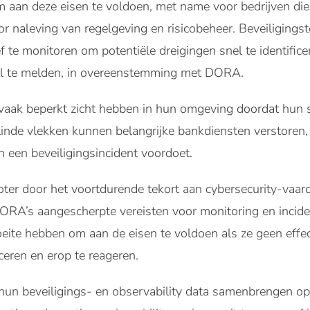
om aan deze eisen te voldoen, met name voor bedrijven di
or naleving van regelgeving en risicobeheer. Beveiligin
f te monitoren om potentiële dreigingen snel te identific
nel te melden, in overeenstemming met DORA.
 vaak beperkt zicht hebben in hun omgeving doordat hun
inde vlekken kunnen belangrijke bankdiensten verstore
ch een beveiligingsincident voordoet.
ter door het voortdurende tekort aan cybersecurity-vaar
RA’s aangescherpte vereisten voor monitoring en incide
oeite hebben om aan de eisen te voldoen als ze geen effe
ficeren en erop te reageren.
 hun beveiligings- en observability data samenbrengen op