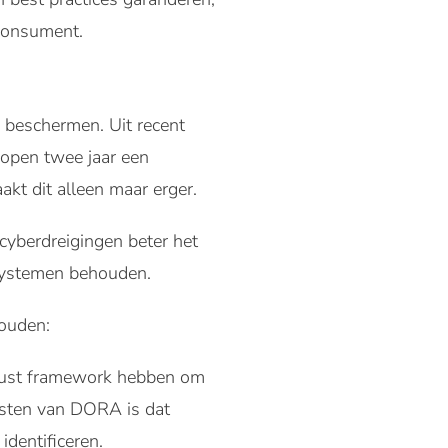
 consument.
 beschermen. Uit recent
lopen twee jaar een
kt dit alleen maar erger.
cyberdreigingen beter het
 systemen behouden.
houden:
buust framework hebben om
eisten van DORA is dat
dentificeren.