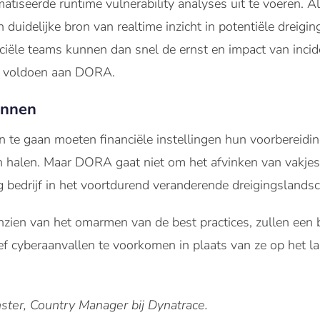
iseerde runtime vulnerability analyses uit te voeren. Al
n duidelijke bron van realtime inzicht in potentiële dreigi
nciële teams kunnen dan snel de ernst en impact van incid
te voldoen aan DORA.
onnen
 te gaan moeten financiële instellingen hun voorbereidin
n halen. Maar DORA gaat niet om het afvinken van vakjes
ig bedrijf in het voortdurend veranderende dreigingslands
inzien van het omarmen van de best practices, zullen ee
ief cyberaanvallen te voorkomen in plaats van ze op het 
ster, Country Manager bij Dynatrace.