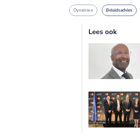
Dynatrace
Beleidsadvies
Lees ook