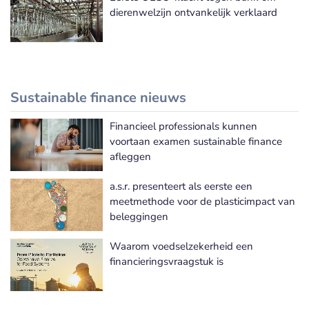
dierenwelzijn ontvankelijk verklaard
Sustainable finance nieuws
Financieel professionals kunnen
Meer Sustainable finance nieuws
voortaan examen sustainable finance
afleggen
a.s.r. presenteert als eerste een
meetmethode voor de plasticimpact van
beleggingen
Waarom voedselzekerheid een
financieringsvraagstuk is