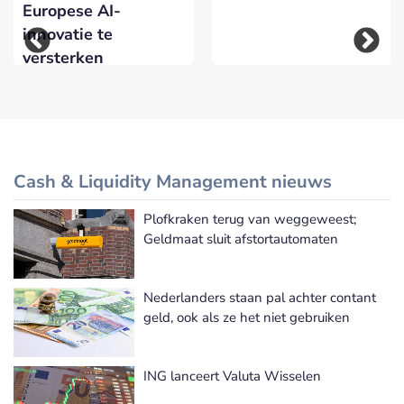
Europese AI-
innovatie te
versterken
Cash & Liquidity Management nieuws
Plofkraken terug van weggeweest;
Meer Cash & Liquidity Management nieuws
Geldmaat sluit afstortautomaten
Nederlanders staan pal achter contant
geld, ook als ze het niet gebruiken
ING lanceert Valuta Wisselen