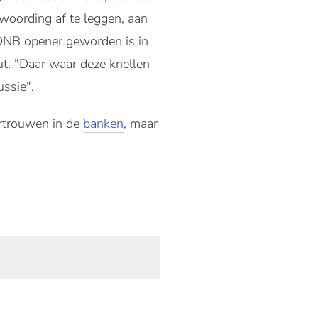
twoording af te leggen, aan
t DNB opener geworden is in
t. "Daar waar deze knellen
ussie".
ertrouwen in de
banken
, maar