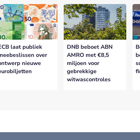
ECB laat publiek
DNB beboet ABN
B
meebeslissen over
AMRO met €8,5
b
ontwerp nieuwe
miljoen voor
s
eurobiljetten
gebrekkige
f
witwascontroles