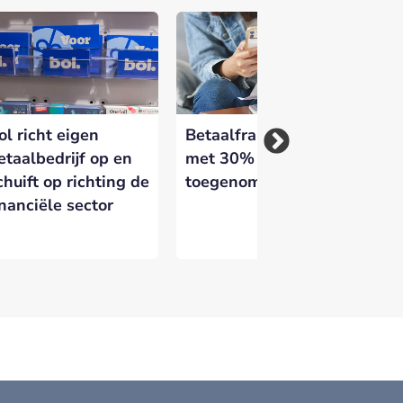
ol richt eigen
Betaalfraude in 2025
FA
etaalbedrijf op en
met 30%
Ira
chuift op richting de
toegenomen
Al
inanciële sector
er