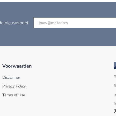
de nieuwsbrief
Voorwaarden
B
Disclaimer
f
Privacy Policy
m
Terms of Use
f