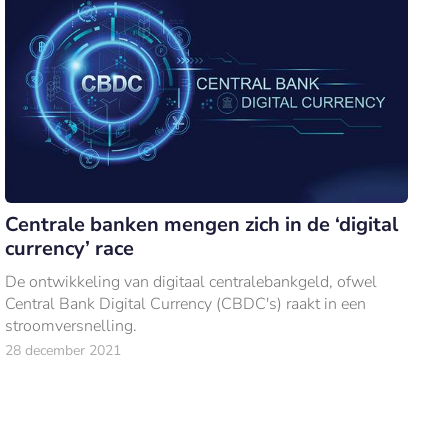
Centrale banken mengen zich in de ‘digital
currency’ race
De ontwikkeling van digitaal centralebankgeld, ofwel
Central Bank Digital Currency (CBDC's) raakt in een
stroomversnelling.
28 december 2021