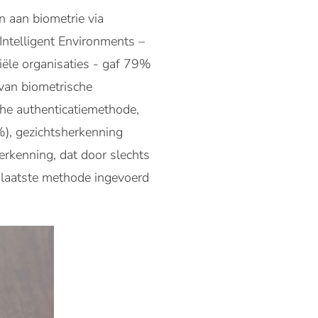
 aan biometrie via
ntelligent Environments –
iële organisaties - gaf 79%
 van biometrische
che authenticatiemethode,
), gezichtsherkenning
rkenning, dat door slechts
laatste methode ingevoerd