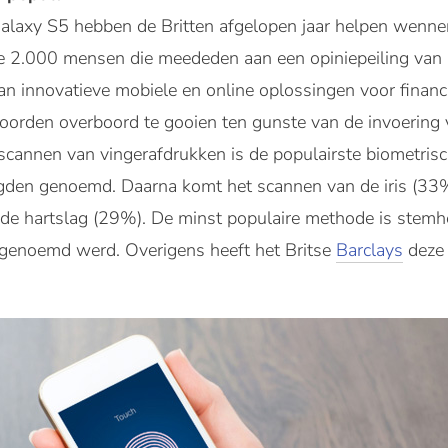
axy S5 hebben de Britten afgelopen jaar helpen wennen
e 2.000 mensen die meededen aan een opiniepeiling van I
van innovatieve mobiele en online oplossingen voor financ
woorden overboord te gooien ten gunste van de invoering
scannen van vingerafdrukken is de populairste biometris
den genoemd. Daarna komt het scannen van de iris (33%
de hartslag (29%). De minst populaire methode is stemhe
enoemd werd. Overigens heeft het Britse
Barclays
deze 