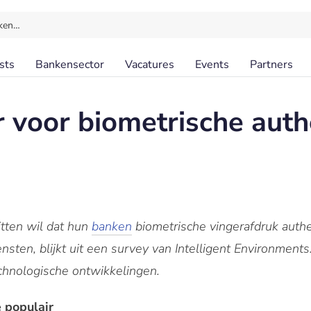
ken…
sts
Bankensector
Vacatures
Events
Partners
r voor biometrische auth
itten wil dat hun
banken
biometrische vingerafdruk authe
ensten, blijkt uit een survey van Intelligent Environme
echnologische ontwikkelingen.
 populair