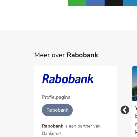
Meer over
Rabobank
Rabobank versnelt
inzet van AI-agents
met nieuwe Agentic
Hub
Profielpagina
Waarom
Rabobank
voedselzekerheid
een
Rabobank
is een partner van
financieringsvraagstuk
Banken.nl