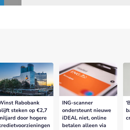
Winst Rabobank
ING-scanner
‘
blijft steken op €2,7
ondersteunt nieuwe
b
miljard door hogere
iDEAL niet, online
c
kredietvoorzieningen
betalen alleen via