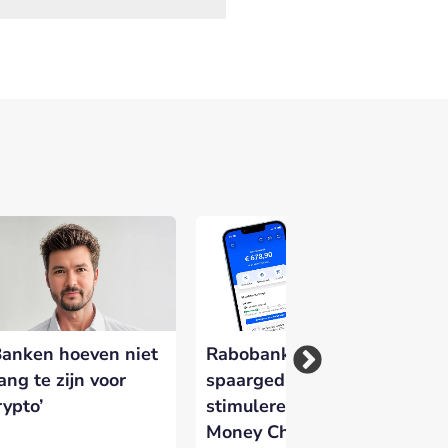
Banken hoeven niet
Rabobank wil
Fo
ang te zijn voor
spaargedrag
Ve
rypto’
stimuleren met
kr
Money Challenges in
di