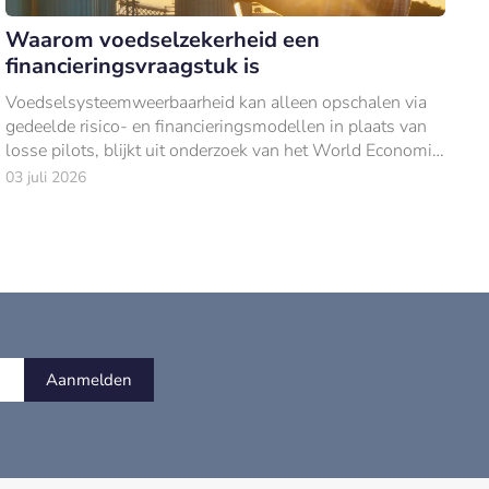
Waarom voedselzekerheid een
financieringsvraagstuk is
Voedselsysteemweerbaarheid kan alleen opschalen via
gedeelde risico- en financieringsmodellen in plaats van
losse pilots, blijkt uit onderzoek van het World Economic
Forum en Bain & Company.
03 juli 2026
Aanmelden