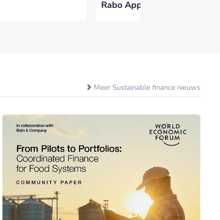
Rabo App
id
Meer Sustainable finance nieuws