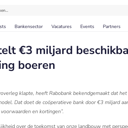
ken…
sts
Bankensector
Vacatures
Events
Partners
elt €3 miljard beschikb
ing boeren
overleg klapte, heeft Rabobank bekendgemaakt dat het 
odel. Dat doet de coöperatieve bank door €3 miljard aan
 voorwaarden en kortingen”.
lijkheid over de toekomst van onze landbouw met perspect