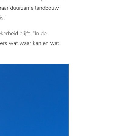
ng naar duurzame landbouw
s.”
heid blijft. “In de
mers wat waar kan en wat