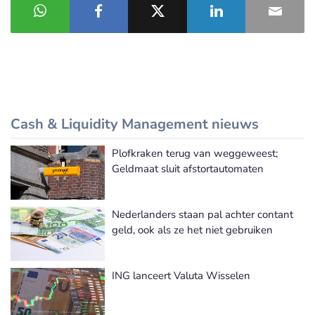
Cash & Liquidity Management nieuws
Plofkraken terug van weggeweest;
Meer Cash & Liquidity Management nieuws
Geldmaat sluit afstortautomaten
Nederlanders staan pal achter contant
geld, ook als ze het niet gebruiken
ING lanceert Valuta Wisselen