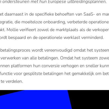
 ondersteunen met hun Europese uitbreidingsplannen.
et daarnaast in de specifieke behoeften van SaaS- en ma
gratie, die moeiteloze onboarding, verbeterde operationele
t. Mollie verifieert zowel de marktplaats als de verkope
ordt bespaard en de operationele werklast verminderd.
het betalingsproces wordt vereenvoudigd omdat het systee
n verwerken van alle betalingen. Omdat het systeem zowe
nnen platformen hun conversie verhogen en sneller kunn
unctie voor gesplitste betalingen het gemakkelijk om be
 te verdelen.