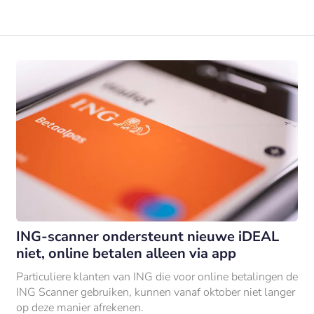
ING-scanner ondersteunt nieuwe iDEAL
niet, online betalen alleen via app
Particuliere klanten van ING die voor online betalingen de
ING Scanner gebruiken, kunnen vanaf oktober niet langer
op deze manier afrekenen.