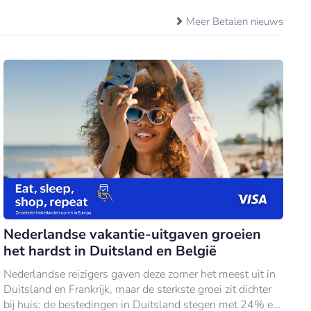
Meer Betalen nieuws
Nederlandse vakantie-uitgaven groeien
het hardst in Duitsland en België
Nederlandse reizigers gaven deze zomer het meest uit in
Duitsland en Frankrijk, maar de sterkste groei zit dichter
bij huis: de bestedingen in Duitsland stegen met 24% en