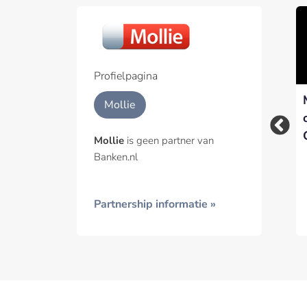
Part
Een pa
het p
Profielpagina
Gerard van Olphen
iDEAL blijft favoriete
Geïnt
Mollie
nieuwe voorzitter
betaaloptie onder
Raad van
Nederlandse
Mollie
is geen partner van
Commissarissen
consument
Banken.nl
Mollie
Partnership informatie »