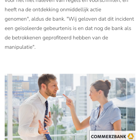
voor
het
niet naleven van
regels en voorschriften
,
en
heeft
na de ontdekking
onmiddellijk actie
genomen",
aldus de bank
.
"
Wij geloven dat dit
incident
een
geïsoleerde gebeurtenis is en dat nog de bank als
de
betrokkenen
geprofiteerd hebben van de
manipulatie".