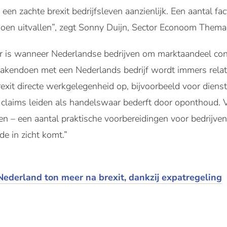
een zachte brexit bedrijfsleven aanzienlijk. Een aantal f
 doen uitvallen”, zegt Sonny Duijn, Sector Econoom Th
or is wanneer Nederlandse bedrijven om marktaandeel con
 Zakendoen met een Nederlands bedrijf wordt immers relat
brexit directe werkgelegenheid op, bijvoorbeeld voor dien
he claims leiden als handelswaar bederft door oponthoud.
en – een aantal praktische voorbereidingen voor bedrijven 
de in zicht komt.”
 Nederland ton meer na brexit, dankzij expatregeling