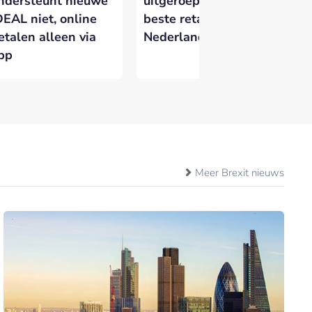
ndersteunt nieuwe
uitgeroepen tot
Ne
DEAL niet, online
beste retailbank van
ge
etalen alleen via
Nederland
do
pp
fr
Meer Brexit nieuws