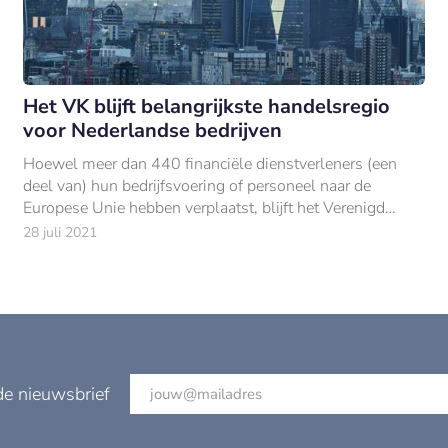
Het VK blijft belangrijkste handelsregio
voor Nederlandse bedrijven
Hoewel meer dan 440 financiële dienstverleners (een
deel van) hun bedrijfsvoering of personeel naar de
Europese Unie hebben verplaatst, blijft het Verenigd
Koninkrijk voor driekwart (74%) van de Nede
28 juli 2021
de nieuwsbrief