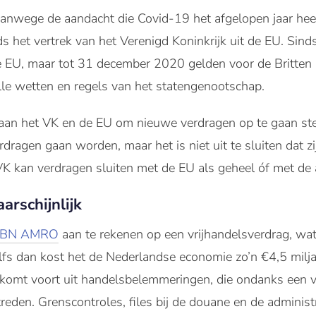
vanwege de aandacht die Covid-19 het afgelopen jaar hee
s het vertrek van het Verenigd Koninkrijk uit de EU. Sind
e EU, maar tot 31 december 2020 gelden voor de Britten b
le wetten en regels van het statengenootschap.
aan het VK en de EU om nieuwe verdragen op te gaan stel
rdragen gaan worden, maar het is niet uit te sluiten dat zi
 VK kan verdragen sluiten met de EU als geheel óf met de a
arschijnlijk
BN AMRO
aan te rekenen op een vrijhandelsverdrag, wa
elfs dan kost het de Nederlandse economie zo’n €4,5 mil
komt voort uit handelsbelemmeringen, die ondanks een v
treden. Grenscontroles, files bij de douane en de admini