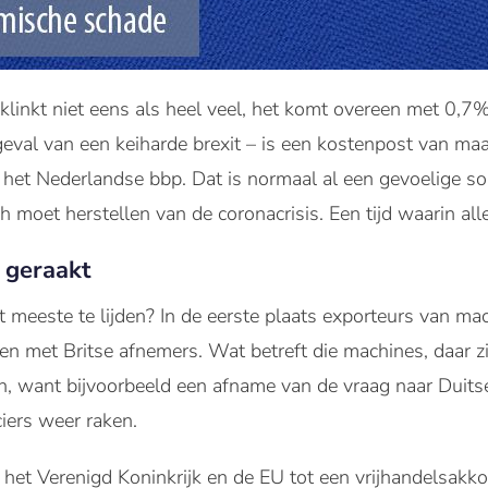
klinkt niet eens als heel veel, het komt overeen met 0,
geval van een keiharde brexit – is een kostenpost van maa
n het Nederlandse bbp. Dat is normaal al een gevoelige s
ch moet herstellen van de coronacrisis. Een tijd waarin a
 geraakt
et meeste te lijden? In de eerste plaats exporteurs van m
ken met Britse afnemers. Wat betreft die machines, daar z
n, want bijvoorbeeld een afname van de vraag naar Duitse
iers weer raken.
et Verenigd Koninkrijk en de EU tot een vrijhandelsakk