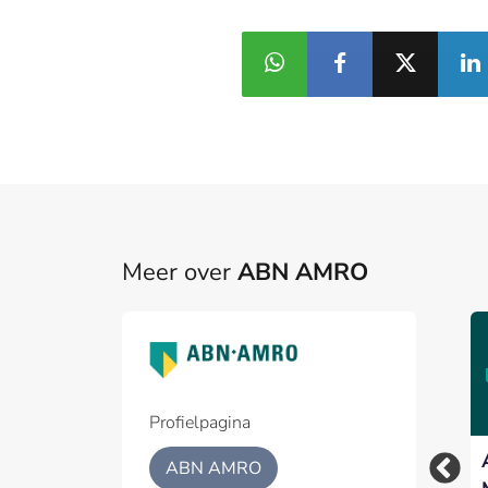
Meer over
ABN AMRO
Woningmarkt koelt
ABN AMRO – ODDO
verder af nu hogere
BHF voor vijfde jaar
rente de vraag
op rij Best Benelux
afremt
Broker
Profielpagina
ABN AMRO