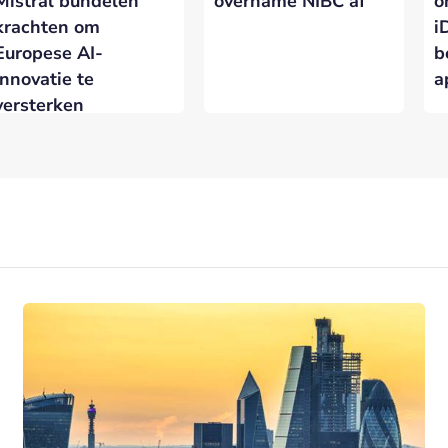
Mistral bundelen
overname NIBC af
o
krachten om
i
Europese AI-
b
innovatie te
a
versterken