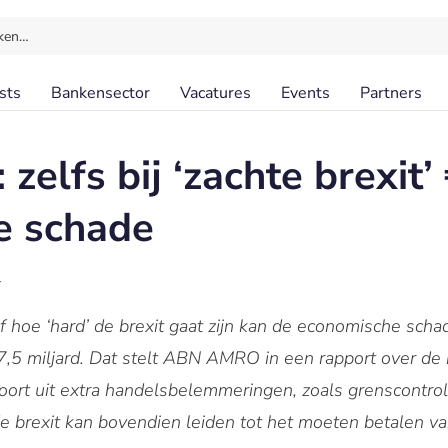
ken…
sts
Bankensector
Vacatures
Events
Partners
lfs bij ‘zachte brexit’ 
e schade
l
of hoe ‘hard’ de brexit gaat zijn kan de economische sc
17,5 miljard. Dat stelt ABN AMRO in een rapport over de
oort uit extra handelsbelemmeringen, zoals grenscontrole
de brexit kan bovendien leiden tot het moeten betalen v