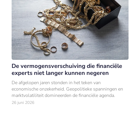
De vermogensverschuiving die financiële
experts niet langer kunnen negeren
De afgelopen jaren stonden in het teken van
economische onzekerheid. Geopolitieke spanningen en
marktvolatiliteit domineerden de financiële agenda.
26 juni 2026