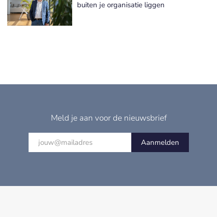
buiten je organisatie liggen
Meld je aan voor de nieuwsbrief
Aanmelden