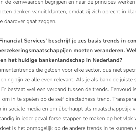
n de kernwaarden begrijpen en naar de principes werken i
oeten denken vanuit klanten, omdat zij zich oprecht in kl
e daarover gaat zeggen.
Financial Services' beschrijf je zes basis trends in
verzekeringsmaatschappijen moeten veranderen. Wel
n het huidige bankenlandschap in Nederland?
umententrends die gelden voor elke sector, dus niet specif
ning zijn ze alle even relevant. Als je als bank de juiste s
. Er bestaat wel een verband tussen de trends. Eenvoud i
n om in te spelen op de self directedness trend. Transpara
n in sociale media en om überhaupt als maatschappelijk 
tandig in ieder geval forse stappen te maken op het vlak
t doet is het onmogelijk op de andere trends in te kunnen 