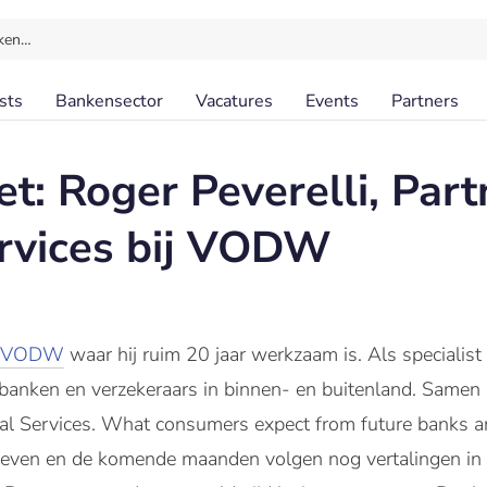
ken…
sts
Bankensector
Vacatures
Events
Partners
t: Roger Peverelli, Part
ervices bij VODW
VODW
waar hij ruim 20 jaar werkzaam is. Als specialist
j banken en verzekeraars in binnen- en buitenland. Same
cial Services. What consumers expect from future banks an
egeven en de komende maanden volgen nog vertalingen in h