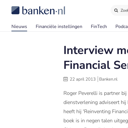
Zoe
Nieuws
Financiële instellingen
FinTech
Podca
Interview me
Financial S
22 april 2013
Banken.nl
Roger Peverelli is partner bij
dienstverlening adviseert hi
heeft hij 'Reinventing Finan
boek is in negen talen uitg