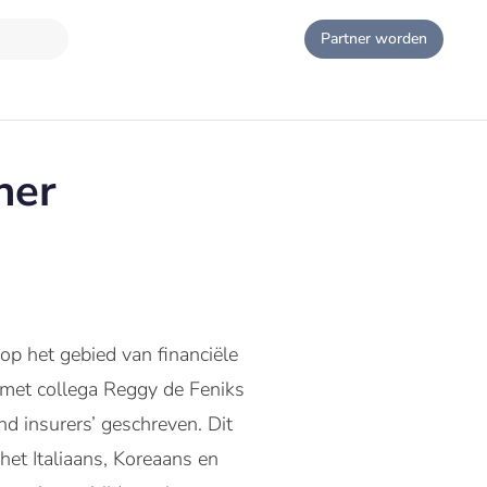
Partner worden
ner
 op het gebied van financiële
n met collega Reggy de Feniks
d insurers’ geschreven. Dit
et Italiaans, Koreaans en