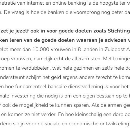
ratie van internet en online banking is de hoogste ter w
. De vraag is hoe de banken die voorsprong nog beter da
t je jezelf ook in voor goede doelen zoals Stichting
en leren van de goede doelen waaraan je adviezen v
elpt meer dan 10.000 vrouwen in 8 landen in Zuidoost A
roep vrouwen, namelijk echt de allerarmsten. Met lening
komen te verdubbelen, wat hele gezinnen en zelfs hele d
dersteunt schijnt het geld ergens anders terecht te k
en hoe fundamenteel bancaire dienstverlening is voor het 
imale investering die nodig is om een eigen bestaan op t
r ook de mogelijkheid te kunnen sparen. Als de armen ge
 en komen ze niet verder. En hoe kleinschalig een dorp ook
erleners zijn voor de sociale en economische ontwikkeling