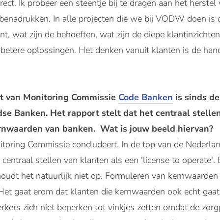
orrect. Ik probeer een steentje bij te dragen aan het herstel
 benadrukken. In alle projecten die we bij VODW doen is d
nt, wat zijn de behoeften, wat zijn de diepe klantinzichten
, betere oplossingen. Het denken vanuit klanten is de h
rt van Monitoring Commissie
Code Banken
is sinds de
se Banken. Het rapport stelt dat het centraal stelle
ernwaarden van banken. Wat is jouw beeld hiervan?
nitoring Commissie concludeert. In de top van de Nederl
entraal stellen van klanten als een 'license to operate'. E
udt het natuurlijk niet op. Formuleren van kernwaarden 
et gaat erom dat klanten die kernwaarden ook echt gaat 
kers zich niet beperken tot vinkjes zetten omdat de zorgpl