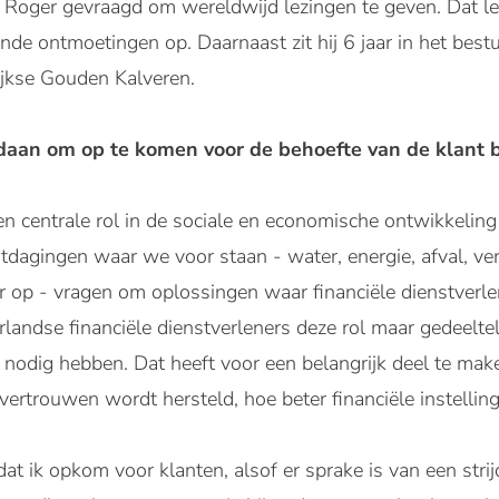
 Roger gevraagd om wereldwijd lezingen te geven. Dat le
nde ontmoetingen op. Daarnaast zit hij 6 jaar in het bes
lijkse Gouden Kalveren.
aan om op te komen voor de behoefte van de klant b
en centrale rol in de sociale en economische ontwikkeling
tdagingen waar we voor staan - water, energie, afval, verg
op - vragen om oplossingen waar financiële dienstverlene
andse financiële dienstverleners deze rol maar gedeeltelij
 nodig hebben. Dat heeft voor een belangrijk deel te ma
vertrouwen wordt hersteld, hoe beter financiële instelling
at ik opkom voor klanten, alsof er sprake is van een strijd