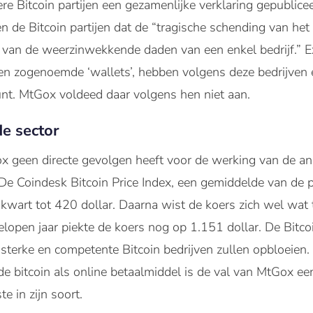
re Bitcoin partijen een gezamenlijke verklaring gepublice
llen de Bitcoin partijen dat de “tragische schending van 
 van de weerzinwekkende daden van een enkel bedrijf.” Ex
en zogenoemde ‘wallets’, hebben volgens deze bedrijven ee
unt. MtGox voldeed daar volgens hen niet aan.
e sector
x geen directe gevolgen heeft voor de werking van de an
 De Coindesk Bitcoin Price Index, een gemiddelde van de p
 kwart tot 420 dollar. Daarna wist de koers zich wel wat t
gelopen jaar piekte de koers nog op 1.151 dollar. De Bitco
sterke en competente Bitcoin bedrijven zullen opbloeien.
e bitcoin als online betaalmiddel is de val van MtGox ee
e in zijn soort.