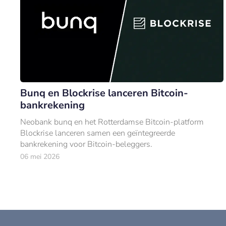
Bunq en Blockrise lanceren Bitcoin-
bankrekening
Neobank bunq en het Rotterdamse Bitcoin-platform
Blockrise lanceren samen een geïntegreerde
bankrekening voor Bitcoin-beleggers.
06 mei 2026