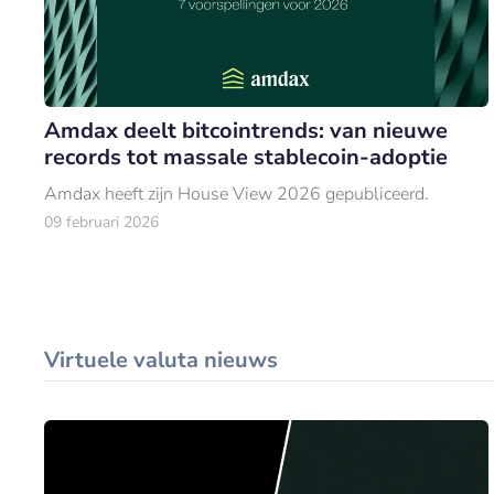
Amdax deelt bitcointrends: van nieuwe
records tot massale stablecoin-adoptie
Amdax heeft zijn House View 2026 gepubliceerd.
09 februari 2026
Virtuele valuta nieuws