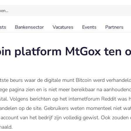
ken…
sts
Bankensector
Vacatures
Events
Partners
oin platform MtGox ten 
otste beurs waar de digitale munt Bitcoin werd verhandel
lege pagina zien en is niet meer bereikbaar na aanhoude
stal. Volgens berichten op het internetforum Reddit was h
handelen op de site. Gebruikers weten momenteel niet wat
r account van het bedrijf zijn volledig gewist. Ook zouden
ehaald.