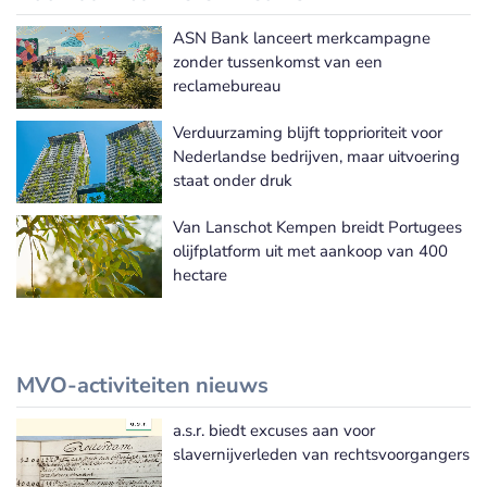
ASN Bank lanceert merkcampagne
Meer Duurzaam bankieren nieuws
zonder tussenkomst van een
reclamebureau
Verduurzaming blijft topprioriteit voor
Nederlandse bedrijven, maar uitvoering
staat onder druk
Van Lanschot Kempen breidt Portugees
olijfplatform uit met aankoop van 400
hectare
MVO-activiteiten nieuws
a.s.r. biedt excuses aan voor
Meer MVO-activiteiten nieuws
slavernijverleden van rechtsvoorgangers